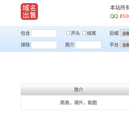
本站所
QQ
包含
开头
结尾
后缀
排除
简介
平台
简介
爬高，溯升，助跑