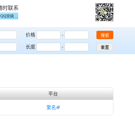
随时联系
价格
-
搜索
长度
-
重置
平台
爱名